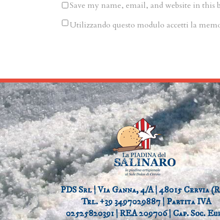
Save my name, email, and website in this 
Utilizzando questo modulo accetti la memori
PDS Srl | Via Ganna, 4/A | 48015 Cervia (R
Tel. +39 3497029887 | Partita IVA
02525820391 | REA 209706 | Cap. Soc. Eu