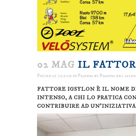
02 MAG
IL FATTOR
Posted at 20:50h
in
Piadina
by
Piadina del salin
FATTORE IGSYLON È IL NOME DI
INTENSO, A CHI LO PRATICA CO
CONTRIBUIRE AD UN’INIZIATIV