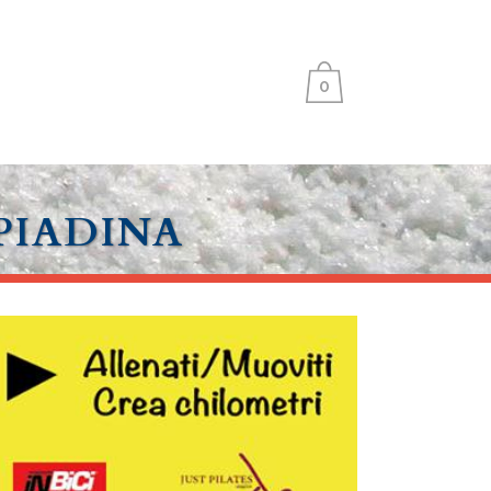
I
0
PIADINA